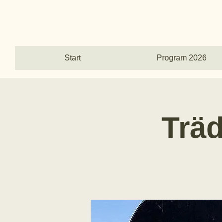
Norrtälje Trädg
Start
Program 2026
Trä