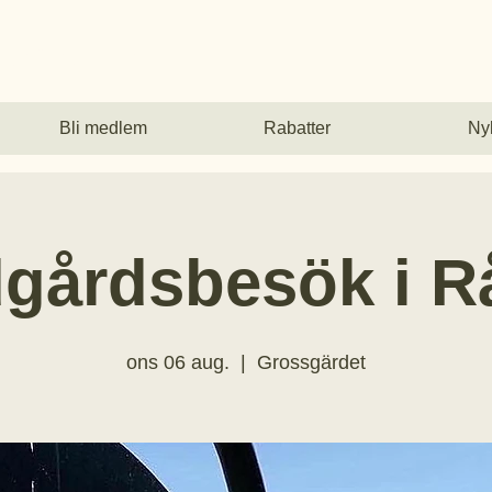
årdsförening
Bli medlem
Rabatter
Ny
dgårdsbesök i R
ons 06 aug.
  |  
Grossgärdet