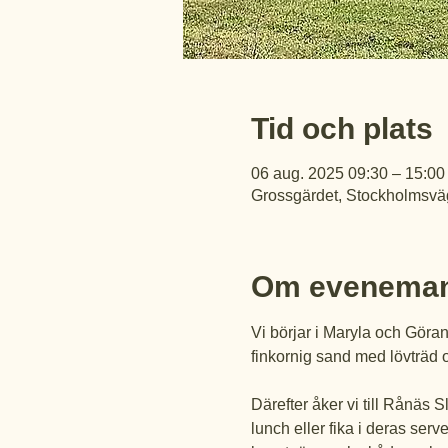
Tid och plats
06 aug. 2025 09:30 – 15:00
Grossgärdet, Stockholmsväg
Om eveneman
Vi börjar i Maryla och Göra
finkornig sand med lövträd o
Därefter åker vi till Rånäs S
lunch eller fika i deras ser