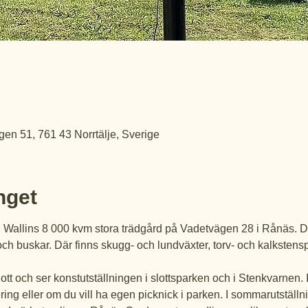
en 51, 761 43 Norrtälje, Sverige
get
n Wallins 8 000 kvm stora trädgård på Vadetvägen 28 i Rånäs. D
ch buskar. Där finns skugg- och lundväxter, torv- och kalkstens
lott och ser konstutställningen i slottsparken och i Stenkvarnen.
vering eller om du vill ha egen picknick i parken. I sommarutstäl