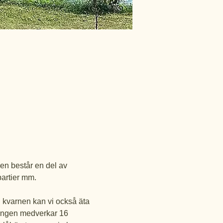
en består en del av 
partier mm.
 I kvarnen kan vi också äta 
lningen medverkar 16 