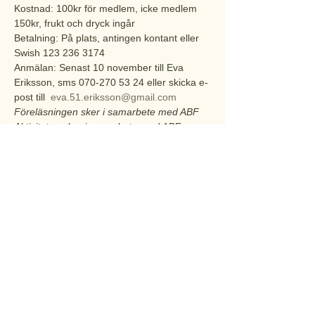
Kostnad: 100kr för medlem, icke medlem 
150kr, frukt och dryck ingår

Betalning: På plats, antingen kontant eller 
Swish 123 236 3174

Anmälan: Senast 10 november till Eva 
Eriksson, sms 070-270 53 24 eller skicka e-
post till  
eva.51.eriksson@gmail.com
Föreläsningen sker i samarbete med ABF
Aktiviteten sker i samarbete med ABF
********
Programgruppen har bestått av Eva 
Granberg Lomyr, Lillan Gustavsson, Kirsten 
Mayer, Eva Eriksson, Helene Rinse, Lena 
Carlén, Ann Franzén, Carina Jansson och 
Yvonne Skoglund
Visa mer