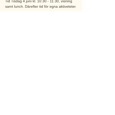
Tid Tisdag 4 juni kl. 10.30 - 11.30, visning 
samt lunch. Därefter tid för egna aktiveteter.

Samling Tag Norrtäljebussen 676 och stig 
av vid hållplats Frescati. Vi möte utanför 
Edvard

Anderssons växthus i Bergianska 
trädgården. Restid en dryg timme inklusive

promenad till växthuset.

Anmälan Senast 6 maj till Ann Franzén, 
sms:a eller ring 073-866 00 28

eller skicka e-post till 
ann@urbanwinery.se
Kostnad 150…
Visa mer
Dela detta evenemang